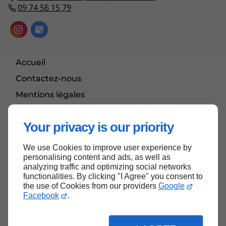
09 74 56 15 79
Accueil
Contactez-nous
Mentions légales
Plan du site
Your privacy is our priority
We use Cookies to improve user experience by
Haut de page
personalising content and ads, as well as
analyzing traffic and optimizing social networks
functionalities. By clicking "I Agree" you consent to
the use of Cookies from our providers
Google
Facebook
.