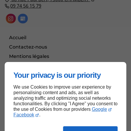
09 74 56 15 79
Accueil
Contactez-nous
Mentions légales
Plan du site
Your privacy is our priority
We use Cookies to improve user experience by
Haut de page
personalising content and ads, as well as
analyzing traffic and optimizing social networks
functionalities. By clicking "I Agree" you consent to
the use of Cookies from our providers
Google
Facebook
.