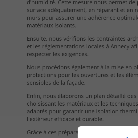
d'humidité. Cette mesure nous permet de 
surface adéquatement, en réparant et en n
murs pour assurer une adhérence optimal
matériaux isolants.
Ensuite, nous vérifions les contraintes arc
et les réglementations locales à Annecy af
respecter les exigences.
Nous procédons également à la mise en p
protections pour les ouvertures et les élé
sensibles de la façade.
Enfin, nous élaborons un plan détaillé des
choisissant les matériaux et les techniques
adaptés pour garantir une isolation therm
l'extérieur efficace et durable.
Grâce à ces préparatifs, nous assurons la 