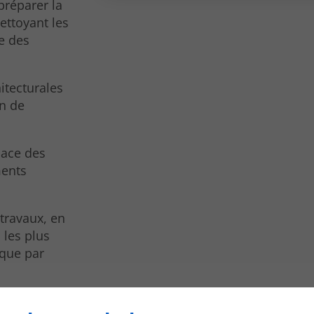
préparer la
ettoyant les
e des
hitecturales
in de
lace des
ments
 travaux, en
 les plus
ique par
qualité des