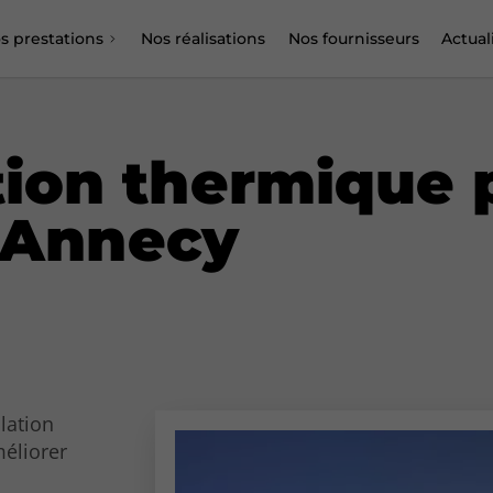
s prestations
Nos réalisations
Nos fournisseurs
Actual
tion thermique 
à Annecy
lation
méliorer