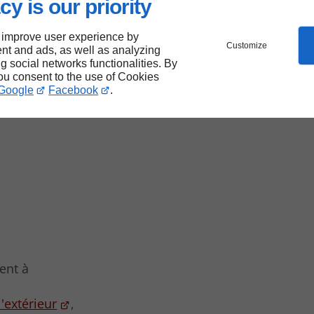
cy is our priority
ur
.
 improve user experience by
Customize
nt and ads, as well as analyzing
ng social networks functionalities. By
you consent to the use of Cookies
Google
Facebook
.
ent à
'extérieur
,