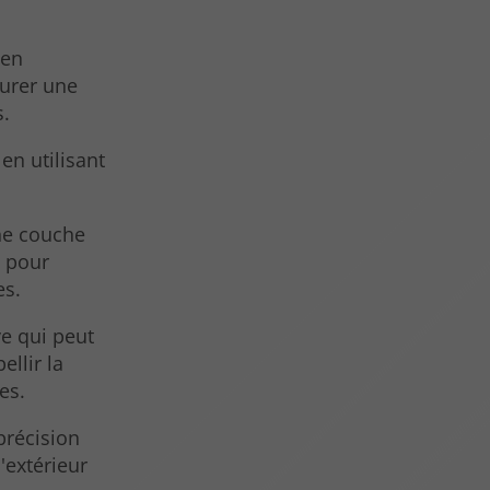
 en
surer une
s.
en utilisant
une couche
e pour
es.
ve qui peut
llir la
es.
précision
'extérieur