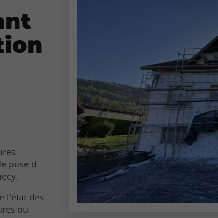
ant
tion
ures
de pose d
ecy.
 l'état des
ures ou